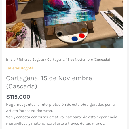
Inicio
/
Talleres Bogotá
/ Cartagena, 15 de Noviembre (Cascada)
Talleres Bogotá
Cartagena, 15 de Noviembre
(Cascada)
$
115,000
Hagamos juntos la interpretación de esta obra guiados por la
Artista Yercet Valderrama.
Ven y conecta con tu ser creativo, haz parte de esta experiencia
maravillosa y materializa el arte a través de tus manos.