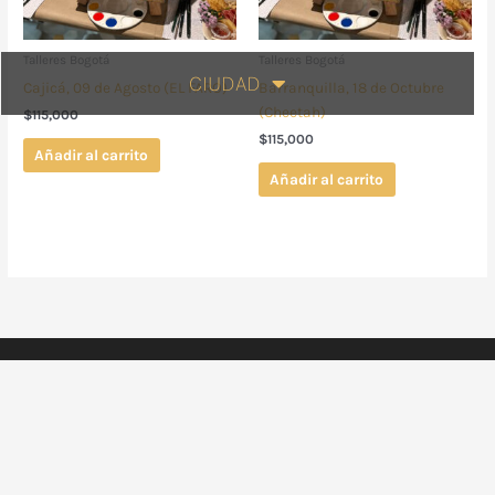
Talleres Bogotá
Talleres Bogotá
CIUDAD
Cajicá, 09 de Agosto (EL FARO)
Barranquilla, 18 de Octubre
(Cheetah)
$
115,000
$
115,000
Añadir al carrito
Añadir al carrito