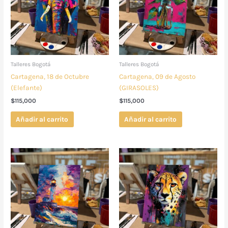
Talleres Bogotá
Talleres Bogotá
Cartagena, 18 de Octubre
Cartagena, 09 de Agosto
(Elefante)
(GIRASOLES)
$
115,000
$
115,000
Añadir al carrito
Añadir al carrito