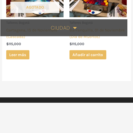
AGOTADO
Talleres Bogotá
Talleres Bogotá
CIUDAD
Cartagena, 15 de Noviembre
Barranquilla, 01 de Noviembre
(Cascada)
(Día de Muertos)
$
115,000
$
115,000
Leer más
Añadir al carrito