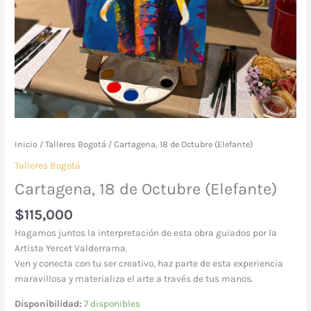
Inicio
/
Talleres Bogotá
/ Cartagena, 18 de Octubre (Elefante)
Talleres Bogotá
Cartagena, 18 de Octubre (Elefante)
$
115,000
Hagamos juntos la interpretación de esta obra guiados por la
Artista Yercet Valderrama.
Ven y conecta con tu ser creativo, haz parte de esta experiencia
maravillosa y materializa el arte a través de tus manos.
Disponibilidad:
7 disponibles