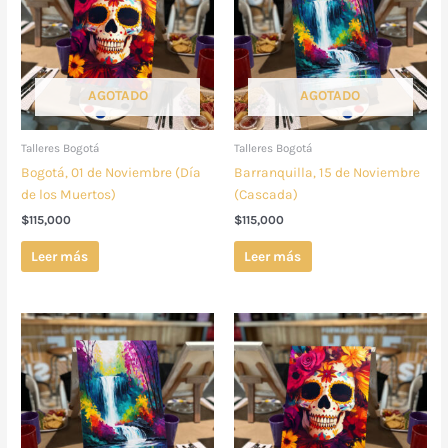
AGOTADO
AGOTADO
Talleres Bogotá
Talleres Bogotá
Bogotá, 01 de Noviembre (Día
Barranquilla, 15 de Noviembre
de los Muertos)
(Cascada)
$
115,000
$
115,000
Leer más
Leer más