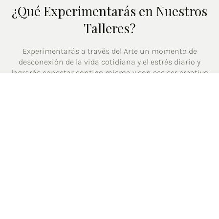
¿Qué Experimentarás en Nuestros
Talleres?
Experimentarás a través del Arte un momento de
desconexión de la vida cotidiana y el estrés diario y
lograrás conectar contigo mismo y con ese ser creativo
que aunque lo dudes, ¡todos llevamos dentro!
El Arte es una forma de meditación activa, estarás
presente en el momento, en el aquí y el ahora.
Acompáñanos, atrévete a descubrir, a experimentar
nuevos retos y se tú el artista de tu propia Obra.
CONOCE MÁS